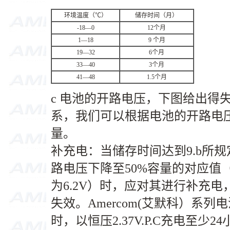
环境温度（℃）
储存时间（月）
-18—0
12个月
1—18
9 个月
19—32
6个月
33—40
3个月
41—48
1.5个月
c 电池的开路电压，下图给出得
系，我们可以根据电池的开路电
量。
补充电：当储存时间达到9.b所
路电压下降至50%容量的对应值（1
为6.2V）时，应对其进行补充
失效。Amercom(艾默科）系列
时，以恒压2.37V.P.C充电至少